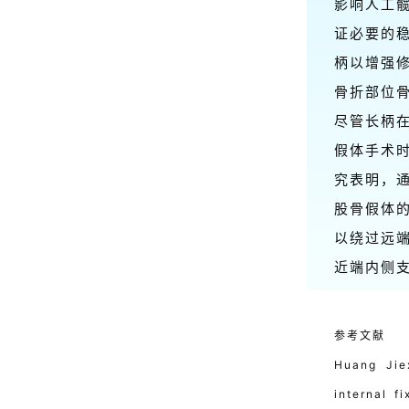
影响人工
证必要的
柄以增强修
骨折部位
尽管长柄
假体手术时
究表明，
股骨假体
以绕过远
近端内侧
参考文献
Huang Jiex
internal f