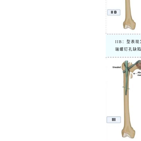
IIB：型表
端螺钉孔缺