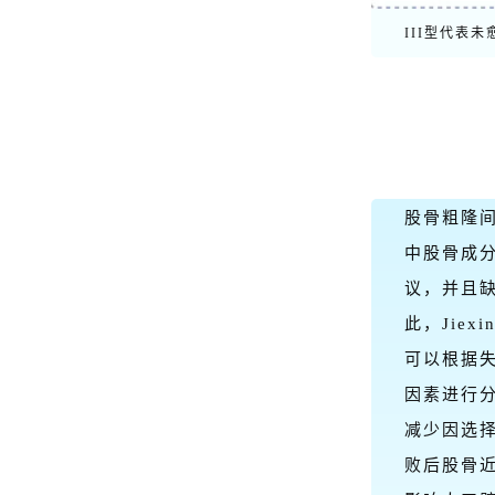
III型代表
股骨粗隆
中股骨成
议，并且
此，Jie
可以根据
因素进行
减少因选
败后股骨