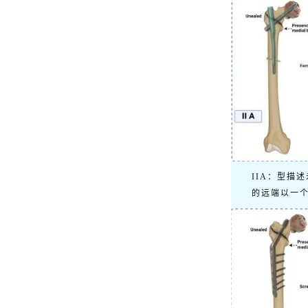
IIA：型描
的远端以一