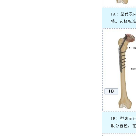
IA：型代
损。选择标
IB：型表
股骨直径。