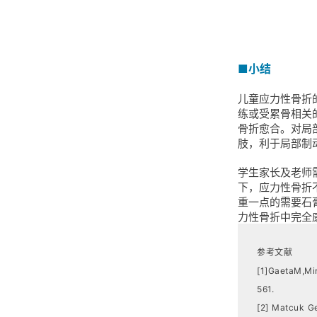
■小结
儿童应力性骨折
练或受累骨相关
骨折愈合。对局
肢，利于局部制
学生家长及老师
下，应力性骨折
重一点的需要石
力性骨折中完全
参考文献
[1]GaetaM,Min
561.
[2] Matcuk Ge