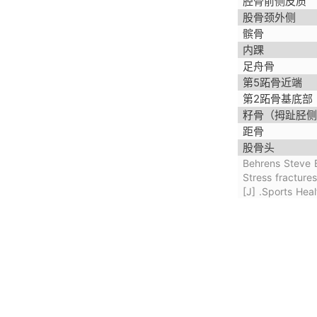
胫骨前侧皮质
股骨颈外侧
髌骨
内踝
足舟骨
第5跖骨近端
第2跖骨基底部
籽骨（拇趾胫侧
距骨
股骨头
Behrens Steve 
Stress fractures
[J] .Sports Hea