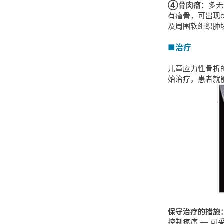
④骨肉瘤：
多无
有瘤骨，可出现
及周围软组织肿
■治疗
儿童应力性骨折
始治疗，患者就
保守治疗的措施
控制疼痛 — 可