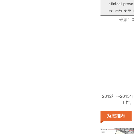
clinical pres
[3] 周颖,朱雯.
来源：
[4] Yukata K,
location: A m
[5]https://ra
[6] 蔡迎,孙永
[7] Posadzy M
Young Female 
[8] 李嵘. 对
2012年～20
工作，