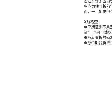
备注：许多应力
生应力性骨折前常
而，⼀旦损伤部
X线检查：
●早期征象不典
征”，也可呈线
●随着骨折的修
●愈合期骨膜增