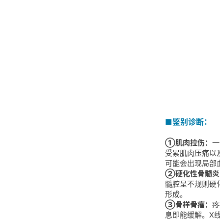
■鉴别诊断：
①肌肉拉伤：
一
受累肌肉压痛以
可能会出现局部
②硬化性骨髓炎
髓腔呈不规则硬
形成。
③骨样骨瘤：
疼
息即能缓解。X