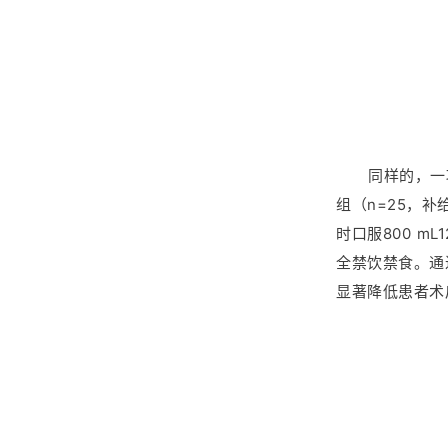
同样的，一
组（n=25，补
时口服800 m
全禁饮禁食。通过
显著降低患者术