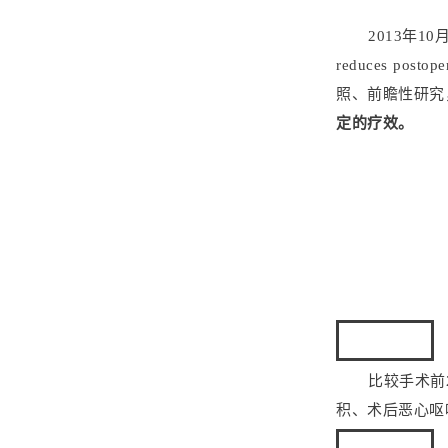
2013年10月
reduces postope
照、前瞻性研究
定的疗效。
研究目的
比较手术前2
积、术后恶心呕