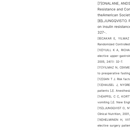
[7]ONALANE, ANDSOY
Resistance and Comf
theAmerican Societ
[8]LJUNGQVISTO. Ran
on insulin resistanc
327-.
[9]CAKAR E, YILMAZ 
Randomized Controlled 
[10]YUILL K A, RICHAR
elective upper-gastroin
2005, 24(1): 32-7.
[11]YILMAZ N, CEKMEN 
to preoperative fastin
[12]GAN T J. Risk fact
[13]HAUSEL J, NYGREN
patients [J]. Anesthes
[14]APFEL C C, KORTTI
vomiting [J]. New Engl
[15]LJUNGQVIST O, NYGR
Clinical Nutrition, 2001
[16]HELMINEN H, VIIT
elective surgery patie