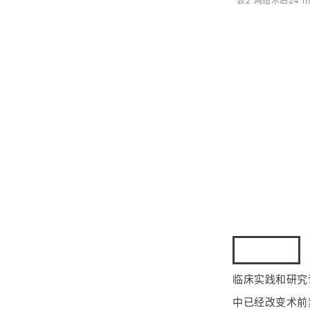
表2 两组术后24 
研究讨论
临床实践和研究
中已经改变术前