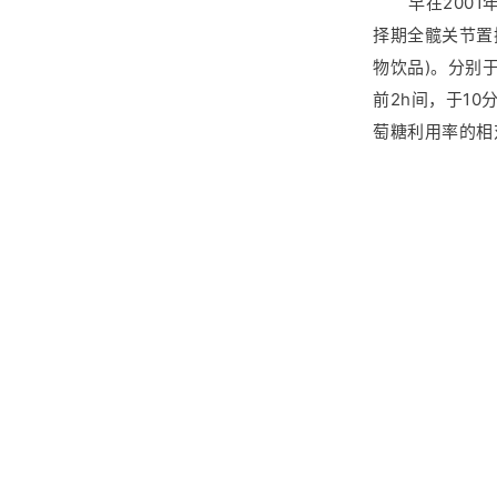
早在2001
择期全髋关节置
物饮品)。分别于手
前2h间，于10
萄糖利用率的相