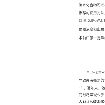
碳水化合物可以
推荐的使用方法为术
口服12.5%
萄糖浓度和血胰
术前口服一定量
自1946年
导致患者强烈的
23]
。近年来，
同时尽量减少手
入12.5%碳