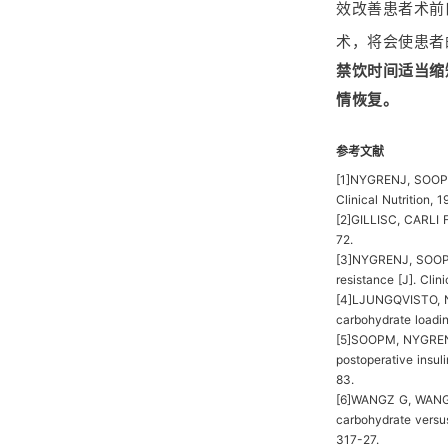
效改善患者术前
术，将会使患者
禁饮时间适当缩
情恢复。
参考文献
[1]NYGRENJ, SOOP M,
Clinical Nutrition, 1
[2]GILLISC, CARLI F
72.
[3]NYGRENJ, SOOP M
resistance [J]. Clini
[4]LJUNGQVISTO, NY
carbohydrate loadin
[5]SOOPM, NYGREN J
postoperative insul
83.
[6]WANGZ G, WANG Q,
carbohydrate versus 
317-27.