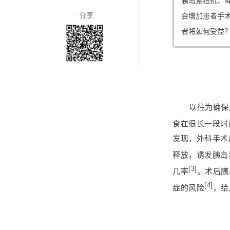
胰岛素抵抗、
分享
会增加患者手
者将如何受益
以往为确保
食在很长一段时
发现，外科手术
释放，诱发胰岛
[3]
几率
。术后胰
[4]
症的风险
，给