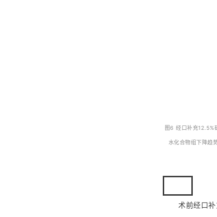
图6 经口补充12.
水化合物组下降趋势
结语
术前经口补