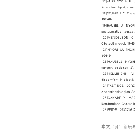
[17]AMER SOC A. Pract
Aspiration: Applicatio
[18]STUART P C. The ev
457-69.
[19]HAUSEL J, NYGRE
postoperative nausea a
[20]MENDELSON C L
ObstetGynecol, 1946
[21]NYGRENJ, THOREL
364-9.
[22]HAUSELJ, NYGRE
surgery patients [J]
[23]HELMINENH, VI
discomfort in electi
[24]FASTINGS, SOREI
Anaesthesiologica Sc
[25]CAKARE, YILMAZ 
Randomized Controlle
[26]王丽姿. 冠状动脉造影
新晨
本文
来源：