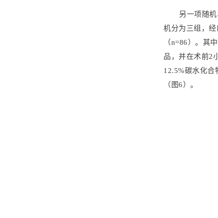
另一项随机
机分为三组，经口
（n=86）。其
品，并在术前2
12.5%碳水
（图6）。