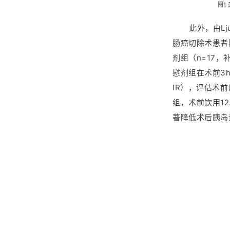
图1
此外，由Lju
肠癌切除术患者随
剂组（n=17，
慰剂组在术前3
IR），评估术
组，术前饮用12
著降低术后胰岛