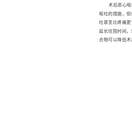
术后恶心呕
呕吐的措施，但
吐甚至比疼痛更
延长住院时间，
合物可以降低术