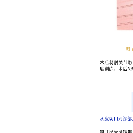
图 
术后将肘关节取
度训练，术后3
从皮切口到深
避开尺骨鹰嘴部滑