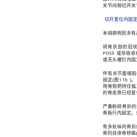
关节间隙切开关
切开复位内
本组病例因多有
将骨折部的冠
PDSⅡ 或非吸
或无头螺钉内固定
伴有关节面塌陷
固定(图11b 
用骨钳把持住肱
的骨皮质已经复
严重粉碎骨折的
骨板行内固定。
有多处纵向骨折
骨的自体骨移植(