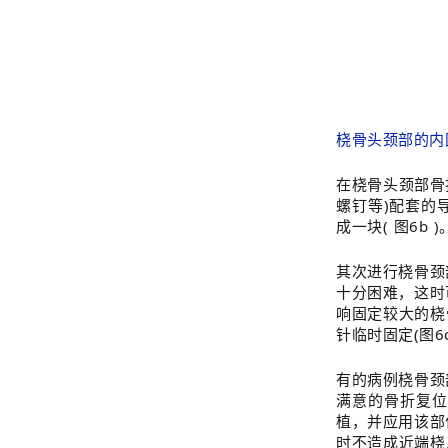
桡骨头颈部的内
在桡骨头颈部骨折
螺钉等)配套的
成一块( 图6b )
其次进行桡骨颈
十分困难，这时
响固定较大的桡骨
针临时固定(图6
有的病例桡骨颈
满意的骨折复位
植，并应用该部
时不造成近端桡尺