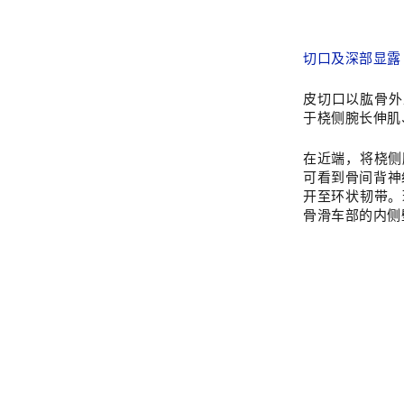
切口及深部显
皮切口以肱骨外上髁
于桡侧腕长伸肌、
在近端，将桡侧
可看到骨间背神
开至环状韧带。环
骨滑车部的内侧