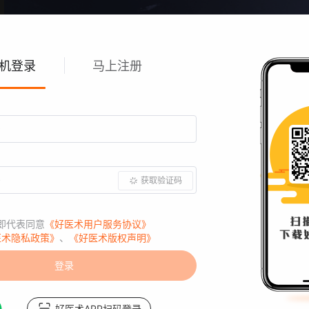
机登录
马上注册
课程讨论
获取验证码
即代表同意
《好医术用户服务协议》
医术隐私政策》
、
《好医术版权声明》
登录
给个评价吧：
好医术APP扫码登录