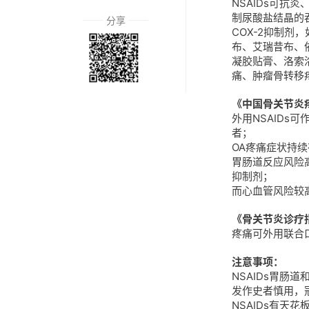
NSAIDs可
制尿酸盐结晶的
分享
COX-2抑制
布、艾瑞昔布、
凝胶贴膏、洛索
痛、肿瘤骨转移
《中国骨关节炎
外用NSAID
者；
OA疼痛症状持续
胃肠道反应风险高
抑制剂；
而心血管风险较高
《骨关节炎诊疗指
疼痛可外用联合口
注意事项：
NSAIDs胃
发作史者慎用，
NSAIDs有天