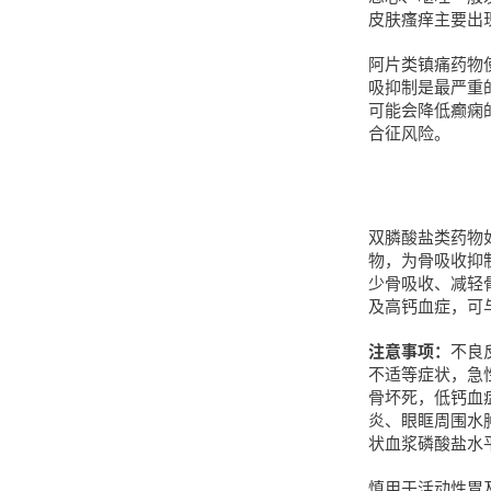
皮肤瘙痒主要出
阿片类镇痛药物
吸抑制是最严重
可能会降低癫痫的
合征风险。
双膦酸盐类药物
物，为骨吸收抑
少骨吸收、减轻
及高钙血症，可
注意事项：
不良
不适等症状，急
骨坏死，低钙血
炎、眼眶周围水
状血浆磷酸盐水
慎用于活动性胃