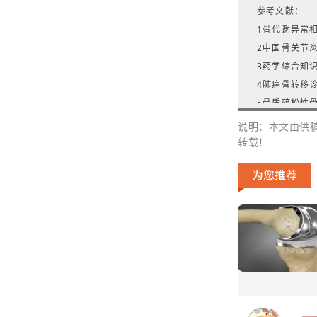
参考文献：
1骨代谢异常相关
2中国骨关节炎疼
3药学综合知识与
4肺癌骨转移诊疗
5骨质疏松性骨折
6骨质疏松性骨折
说明：本文由供
7骨质疏松性椎体
转载！
8原发性骨质疏松
9中国骨质疏松性
10骨质疏松性
432
11骨关节炎诊疗指
12外用非甾体抗
13肌肉骨骼系统
14慢性肌肉骨骼
15陈新谦等.陈