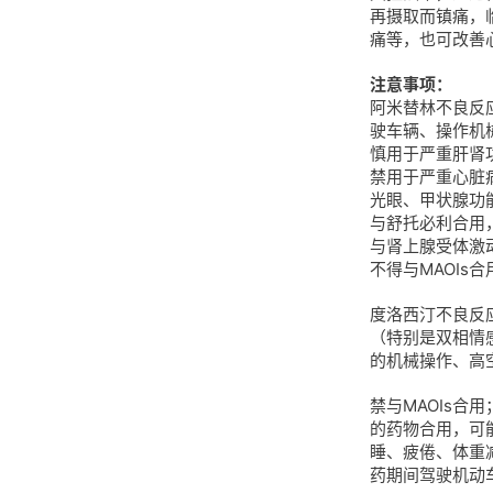
再摄取而镇痛，
痛等，也可改善
注意事项：
阿米替林不良反
驶车辆、操作机
慎用于严重肝肾
禁用于严重心脏
光眼、甲状腺功
与舒托必利合用
与肾上腺受体激
不得与MAOIs合
度洛西汀不良反
（特别是双相情
的机械操作、高
禁与MAOIs合
的药物合用，可
睡、疲倦、体重
药期间驾驶机动