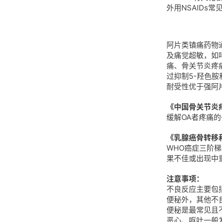
外用NSAID
阿片类镇痛药物
及痛觉超敏，如
痛、骨关节炎疼
过抑制5-羟色
耐受性优于强阿
《中国骨关节炎
缓解OA者疼痛
《乳腺癌骨转移和
WHO癌症三阶
果不佳或出现中
注意事项：
不良反应主要包
便秘外，其他不
便秘是最常见且
恶心、呕吐一般