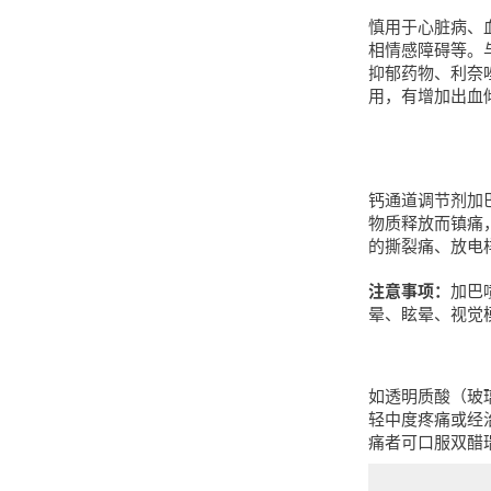
慎用于心脏病、
相情感障碍等。
抑郁药物、利奈
用，有增加出血倾
钙通道调节剂加
物质释放而镇痛
的撕裂痛、放电
注意事项：
加巴
晕、眩晕、视觉
如透明质酸（玻
轻中度疼痛或经
痛者可口服双醋