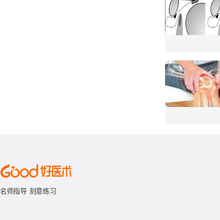
32新型冠状病
33神经病理性疼
34糖尿病性周围
35带状疱疹后神
36成年人非阿片
名师指导 刻意练习