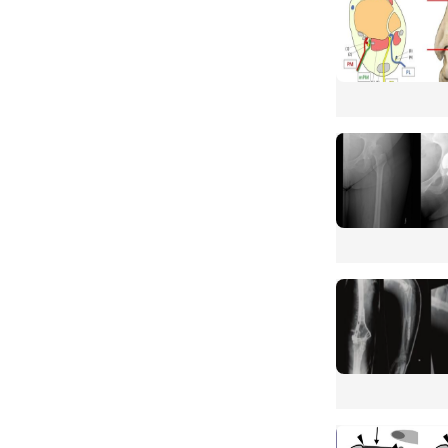
16乳腺癌骨转移
17中国高尿酸血
18类风湿关节炎
19 2018中国
20癌性爆发痛专
21难治性癌痛专家
22中国肿瘤患者
23江苏省成人癌
24安徽省癌症疼
癌症疼痛诊疗上海专
25北京市癌症疼
26癌症疼痛管理
27临床药师术
28氯膦酸二钠防
29余伯龙等.使
30围绝经期和绝
31糖皮质激素类