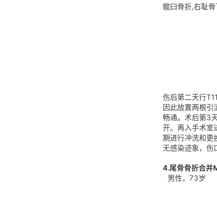
髋臼骨折,右耻骨
伤后第二天行T
因此放置两根引
畅通。术后第3
开。再入手术室
期进行冲洗和更
无感染迹象，伤
4.尾骨骨折合并M
男性，73岁