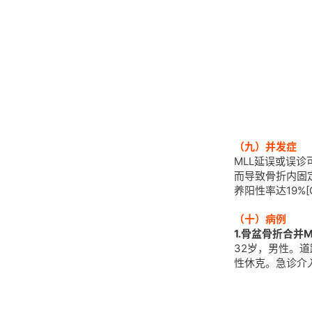
（九）并发症
MLL延误或误
而导致骨折内固定
养阳性率达19%
[
（十）病例
1.骨盆骨折合并M
32岁，男性。道
性休克。急诊介