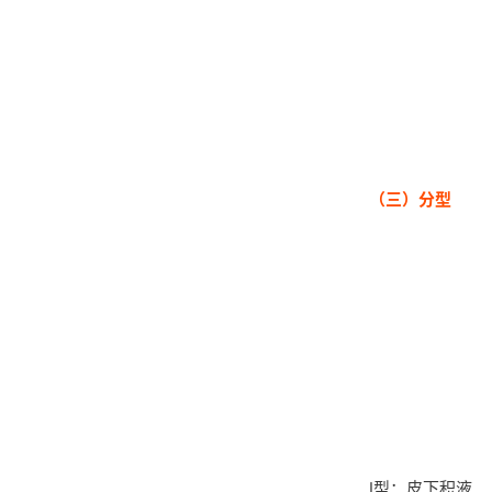
（三）分型
Ⅰ型：皮下积液