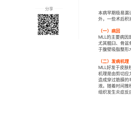
分享
本病早期极易漏
外，一些术后积液
（一）病因
MLL的主要病因
尤其髋臼、骨盆骨折
于腹壁吸脂整形
（二）发病机理
MLL好发于皮
机理是由剪切应
造成穿过筋膜的
液。随着时间推
组织发生炎症反