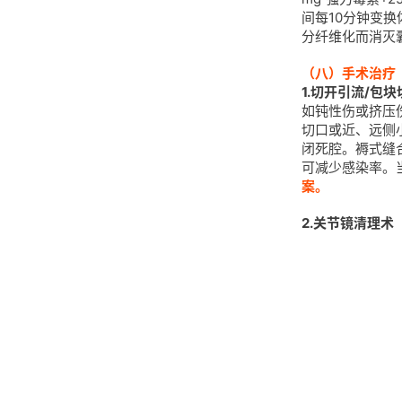
间每10分钟变
分纤维化而消灭
（八）手术治疗
1.切开引流/包块
如钝性伤或挤压
切口或近、远侧
闭死腔。褥式缝
可减少感染率。当
案。
2.关节镜清理术