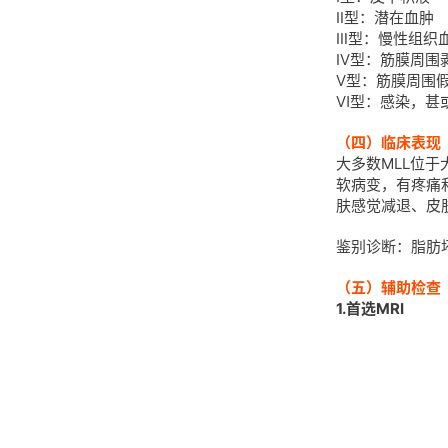
Ⅱ型：潜在血肿
Ⅲ型：慢性组织
Ⅳ型：筋膜周围
Ⅴ型：筋膜周围
Ⅵ型：感染，甚
（四）临床表现
大多数MLL位
软病变，有疼痛
肤感觉减退、皮
鉴别诊断：脂肪
（五）辅助检查
1.首选MRI