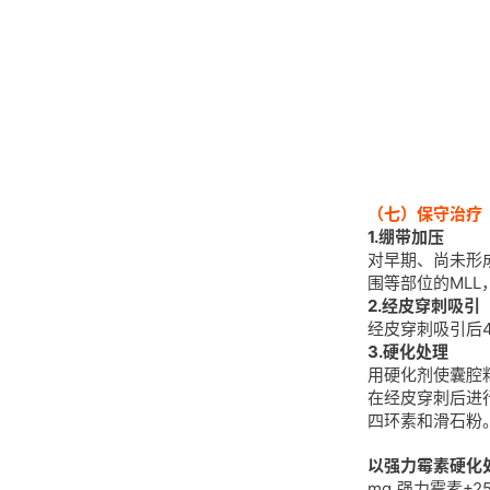
（七）保守治疗
1.绷带加压
对早期、尚未形
围等部位的ML
2.经皮穿刺吸引
经皮穿刺吸引后
3.硬化处理
用硬化剂使囊腔
在经皮穿刺后进
四环素和滑石粉
以强力霉素硬化
mg 强力霉素+2