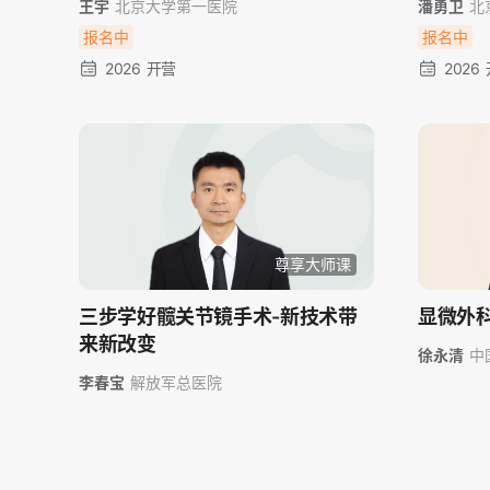
王宇
北京大学第一医院
潘勇卫
北
报名中
报名中
2026 开营
2026
尊享大师课
三步学好髋关节镜手术-新技术带
显微外
来新改变
徐永清
中
二〇医院
李春宝
解放军总医院