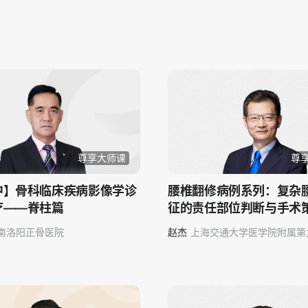
尊享大师课
尊
中】骨科临床疾病影像学诊
腰椎翻修病例系列：复杂
疗——脊柱篇
征的责任部位判断与手术
南洛阳正骨医院
赵杰
上海交通大学医学院附属第
院