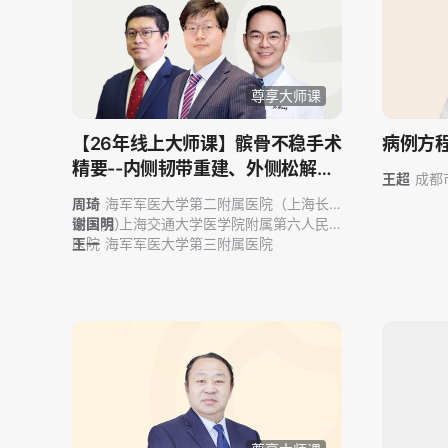
尊享大师课
【26年线上大师课】髌骨不稳手术
病例方
精要--内侧韧带重建、外侧松解与
王超
成都
胫骨结节移位
周琦
海军军医大学第二附属医院（上海长
征医院）
谢国明
上海交通大学医学院附属第六人民
医院
王一
海军军医大学第三附属医院