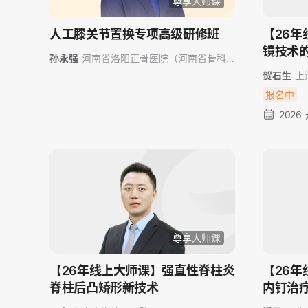
尊享大师课
人工膝关节置换专项高级研修班
【26年
镜技术
孙永强
河南省洛阳正骨医院（河南省骨科
医院）
贺石生
上
报名中
2026
尊享大师课
【26年线上大师课】强直性脊柱炎
【26
脊柱后凸矫形新技术
内钉治