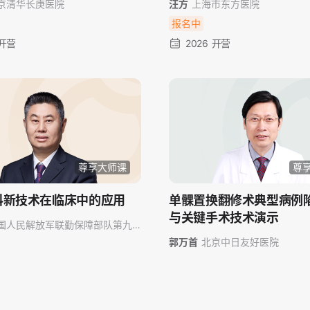
京清华长庚医院
汪方
上海市东方医院
报名中
 开营
2026 开营
尊享大师课
尊
科新技术在临床中的应用
单髁置换翻修术典型病例
与关键手术技术演示
国人民解放军联勤保障部队第九
郭万首
北京中日友好医院