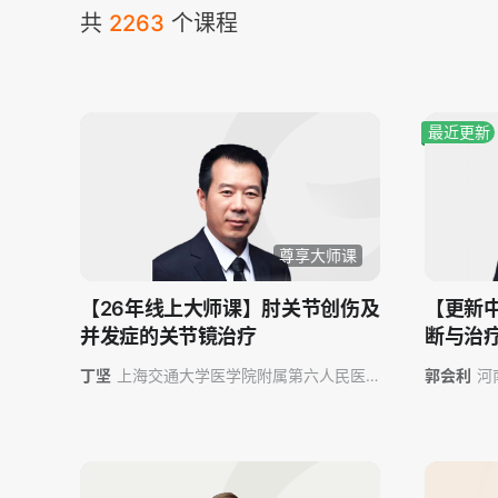
共
2263
个课程
最近更新
尊享大师课
【26年线上大师课】肘关节创伤及
【更新
并发症的关节镜治疗
断与治
丁坚
上海交通大学医学院附属第六人民医
郭会利
河
院