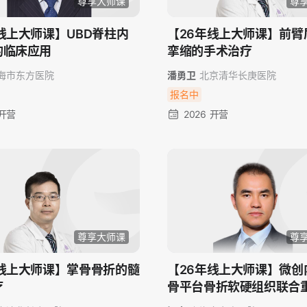
尊享大师课
尊
线上大师课】UBD脊柱内
【26年线上大师课】前臂
的临床应用
挛缩的手术治疗
海市东方医院
潘勇卫
北京清华长庚医院
报名中
 开营
2026 开营
尊享大师课
尊
年线上大师课】掌骨骨折的髓
【26年线上大师课】微创
疗
骨平台骨折软硬组织联合
课程