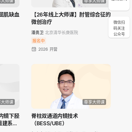
享大师课
尊享大师课
屈肌缺血
【26年线上大师课】肘管综合征的
微创治疗
微信扫
码关注
潘勇卫
北京清华长庚医院
公众号
报名中
2026 开营
享大师课
尊享大师课
内镜下胫
脊柱双通道内镜技术
重建系列
（BESS/UBE）